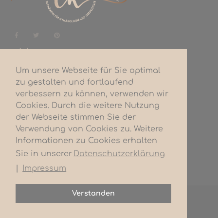
— Adresse
Starhemberg 4
Um unsere Webseite für Sie optimal
4680 Haag/Hausruck
zu gestalten und fortlaufend
verbessern zu können, verwenden wir
— Kontakt
Cookies. Durch die weitere Nutzung
+43 7732 47299
der Webseite stimmen Sie der
office@ck-gyn.at
Verwendung von Cookies zu. Weitere
— Rechtliches
Informationen zu Cookies erhalten
Sie in unserer
Datenschutzerklärung
Datenschutzerklärung
Impressum
|
Impressum
Verstanden
© 2026 Dr. Carina Krausgruber. All Rights Reserved
Designed & Developed by iT works 4you GmbH